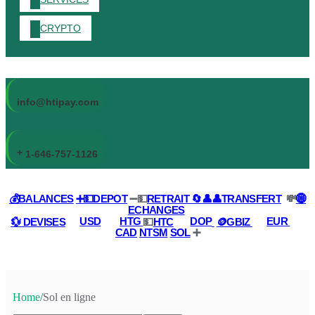
CRYPTO
info@htipay.com
+
1-646-757-1126
💰BALANCES
➕💵DEPOT
➖💵
RETRAIT 🔄
👤👤TRANSFERT
💸
🌐
ECHANGES
💱 DEVISES
USD
HTG
💵
HTC
DOP
🪙GBIZ
EUR
CAD
NTSM
SOL
➕
Home
/
Sol en ligne