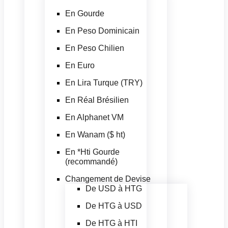
En Gourde
En Peso Dominicain
En Peso Chilien
En Euro
En Lira Turque (TRY)
En Réal Brésilien
En Alphanet VM
En Wanam ($ ht)
En *Hti Gourde
(recommandé)
Changement de Devise
De USD à HTG
De HTG à USD
De HTG à HTI