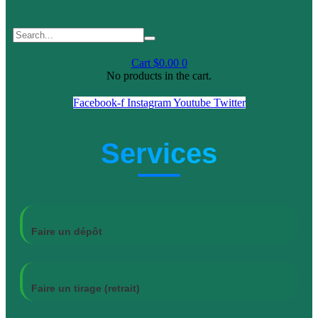
Cart
$
0.00
0
No products in the cart.
Facebook-f
Instagram
Youtube
Twitter
Services
Faire un dépôt
Faire un tirage (retrait)