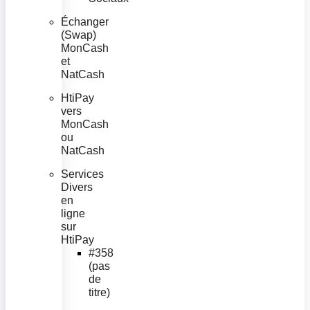
Échanger
(Swap)
MonCash
et
NatCash
HtiPay
vers
MonCash
ou
NatCash
Services
Divers
en
ligne
sur
HtiPay
#358
(pas
de
titre)