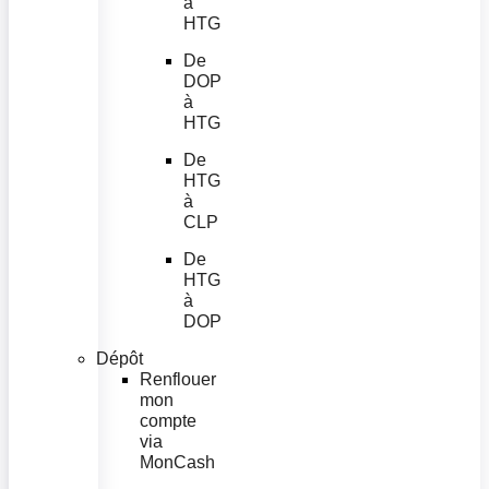
à
HTG
De
DOP
à
HTG
De
HTG
à
CLP
De
HTG
à
DOP
Dépôt
Renflouer
mon
compte
via
MonCash