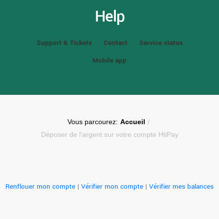
Help
Support & Tickets
Contact
Service status
Mobile app
Vous parcourez:
Accueil
/
Déposer de l’argent sur votre compte HtiPay
Renflouer mon compte
|
Vérifier mon compte
|
Vérifier mes balances