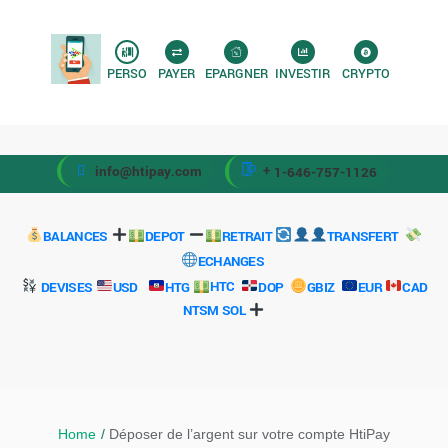
PERSO
PAYER
EPARGNER
INVESTIR
CRYPTO
+
info@htipay.com
1-646-757-1126
BALANCES
DEPOT
RETRAIT
TRANSFERT
ECHANGES
DEVISES
USD
HTG
HTC
DOP
GBIZ
EUR
CAD
NTSM
SOL
Home
/
Déposer de l’argent sur votre compte HtiPay