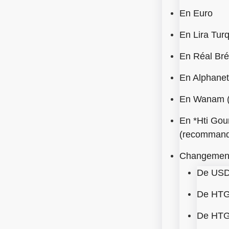
En Euro
En Lira Tur
En Réal Bré
En Alphane
En Wanam (
En *Hti Gou
(recomman
Changement
De USD
De HTG
De HTG