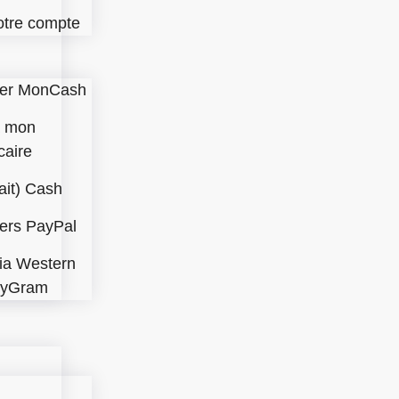
otre compte
ver MonCash
à mon
caire
ait) Cash
vers PayPal
via Western
eyGram