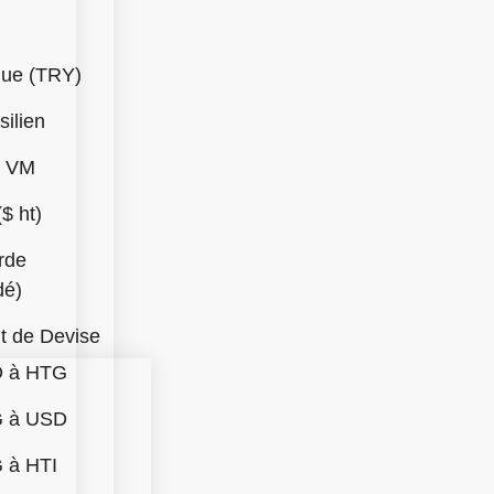
que (TRY)
silien
t VM
$ ht)
rde
dé)
 de Devise
 à HTG
 à USD
 à HTI