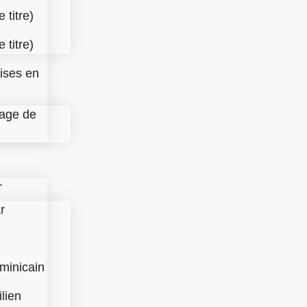
 titre)
 titre)
ises en
age de
r
r
minicain
lien