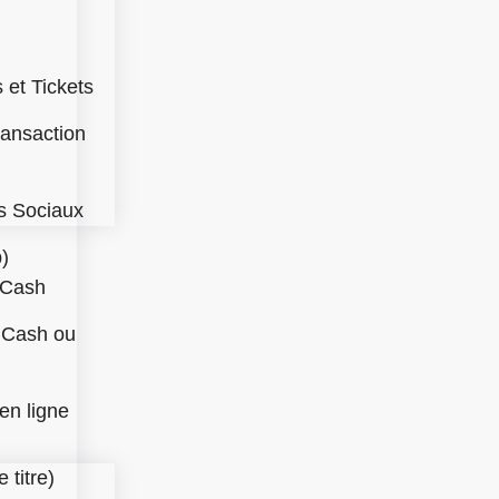
et Tickets
ransaction
 Sociaux
)
tCash
nCash ou
en ligne
 titre)