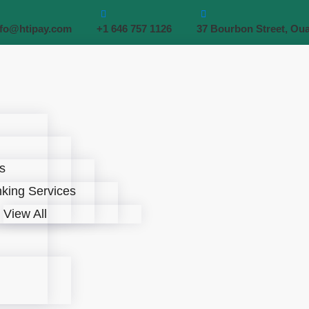
nfo@htipay.com
+1 646 757 1126
37 Bourbon Street, Ou
s
king Services
View All