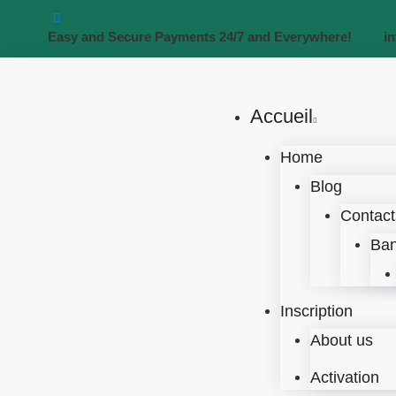
Easy and Secure Payments 24/7 and Everywhere!
i
Accueil
Home
Blog
Contact
Ban
Inscription
About us
Activation