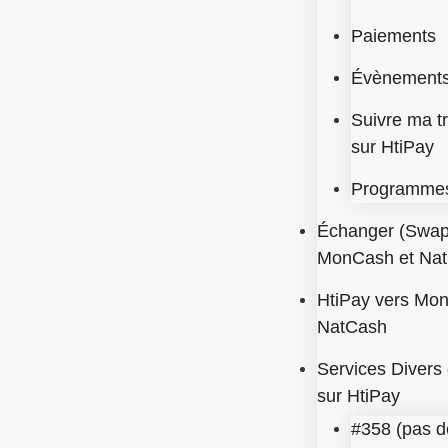
Paiements
Évènements 
Suivre ma t
sur HtiPay
Programmes
Échanger (Swap
MonCash et Na
HtiPay vers Mo
NatCash
Services Divers 
sur HtiPay
#358 (pas de