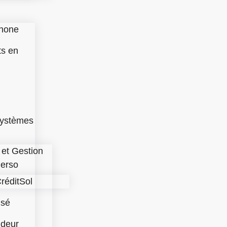
hone
ts en
Systèmes
 et Gestion
Perso
réditSol
isé
ndeur