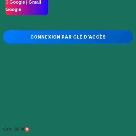
Google | Gmail
Google
CONNEXION PAR CLÉ D’ACCÈS
Cart
$
0.00
0