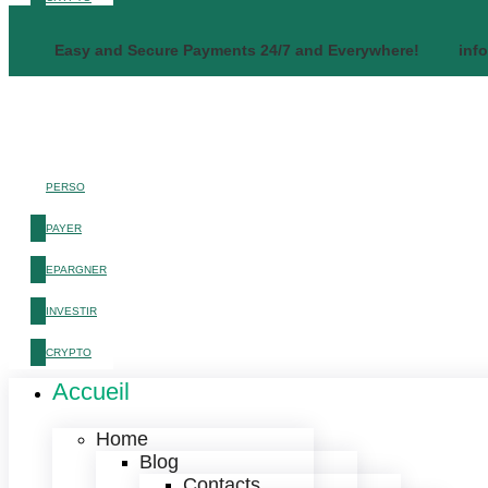
Easy and Secure Payments 24/7 and Everywhere!
inf
PERSO
PAYER
EPARGNER
INVESTIR
CRYPTO
Accueil
Home
Blog
Contacts