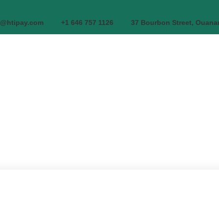
o@htipay.com
+1 646 757 1126
37 Bourbon Street, Ouana