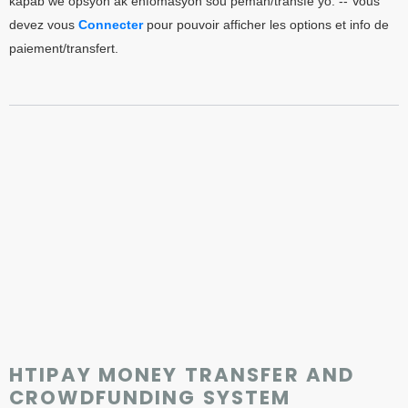
kapab wè opsyon ak enfomasyon sou pèman/transfè yo. -- Vous
devez vous
Connecter
pour pouvoir afficher les options et info de
paiement/transfert.
HTIPAY MONEY TRANSFER AND
CROWDFUNDING SYSTEM