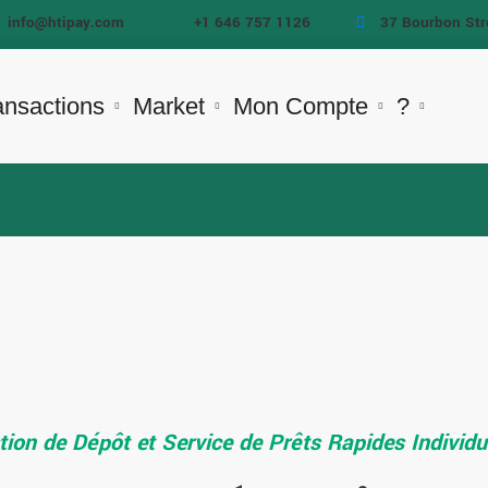
info@htipay.com
+1 646 757 1126
37 Bourbon Str
ansactions
Market
Mon Compte
?
Bienvenue à CreditSol!
ion de Dépôt et Service de Prêts Rapides Individue