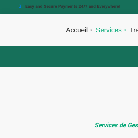
Easy and Secure Payments 24/7 and Everywhere!
Accueil
Services
Tr
Services de Gest