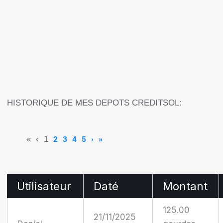
HISTORIQUE DE MES DEPOTS CREDITSOL:
2
3
4
5
›
»
«
‹
1
Utilisateur
Daté
Montant
125.00
21/11/2025