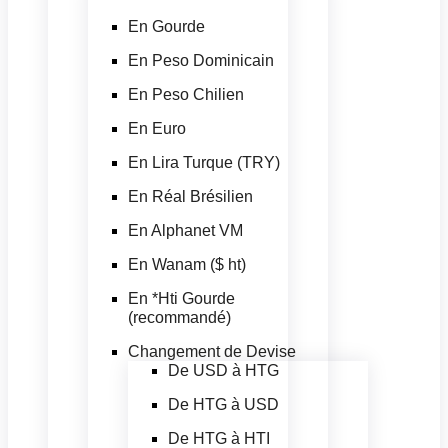
En Gourde
En Peso Dominicain
En Peso Chilien
En Euro
En Lira Turque (TRY)
En Réal Brésilien
En Alphanet VM
En Wanam ($ ht)
En *Hti Gourde
(recommandé)
Changement de Devise
De USD à HTG
De HTG à USD
De HTG à HTI