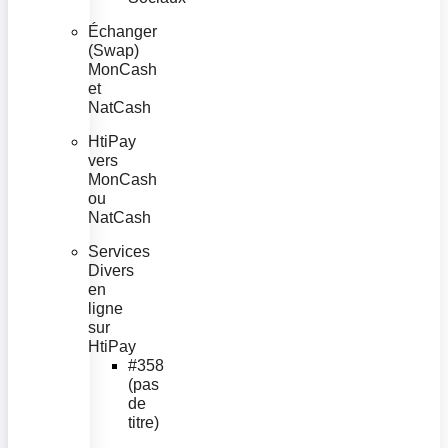
Échanger
(Swap)
MonCash
et
NatCash
HtiPay
vers
MonCash
ou
NatCash
Services
Divers
en
ligne
sur
HtiPay
#358
(pas
de
titre)