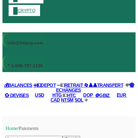
CRYPTO
info@htipay.com
+
1-646-757-1126
💰BALANCES
➕💵DEPOT
➖💵
RETRAIT 🔄
👤👤TRANSFERT
💸
🌐
ECHANGES
💱 DEVISES
USD
HTG
💵
HTC
DOP
🪙GBIZ
EUR
CAD
NTSM
SOL
➕
Home
/
Paiements