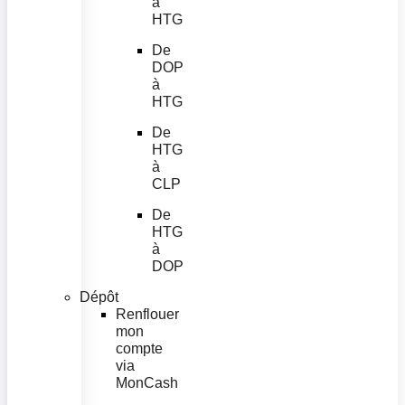
à
HTG
De
DOP
à
HTG
De
HTG
à
CLP
De
HTG
à
DOP
Dépôt
Renflouer
mon
compte
via
MonCash