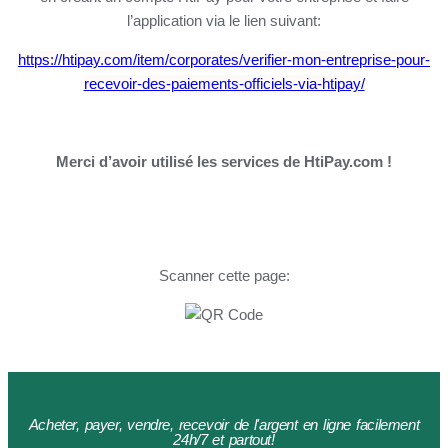
l’application via le lien suivant:
https://htipay.com/item/corporates/verifier-mon-entreprise-pour-
recevoir-des-paiements-officiels-via-htipay/
Merci d’avoir utilisé les services de HtiPay.com !
Scanner cette page:
Acheter, payer, vendre, recevoir de l'argent en ligne facilement
24h/7 et partout!