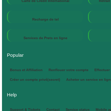
Carte de Crédit International
Retrai
Recharge de tel
Services de Prets en ligne
Popular
Bonus et Affiliation
Renflouer votre compte
Effectuer 
Créer un compte privé(secret)
Acheter un service en lign
Help
Support & Tickets
Contact
Service status
Mobile a