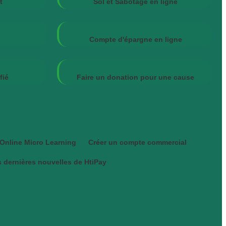
t
Sol et Sabotage en ligne
Compte d'épargne en ligne
fié
Faire un donation pour une cause
Online Micro Learning
Créer un compte commercial
 dernières nouvelles de HtiPay