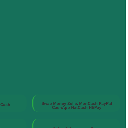
Swap Money Zelle, MonCash PayPal
tCash
CashApp NatCash HtiPay