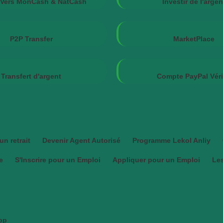
t Vers MonCash & NatCash
Investir de l'argen
P2P Transfer
MarketPlace
Transfert d'argent
Compte PayPal Véri
un retrait
Devenir Agent Autorisé
Programme Lekol Anliy
e
S'Inscrire pour un Emploi
Appliquer pour un Emploi
Les
pp