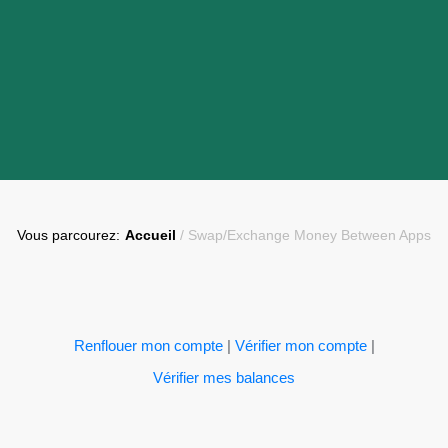
Vous parcourez:
Accueil
/
Swap/Exchange Money Between Apps
Renflouer mon compte
|
Vérifier mon compte
|
Vérifier mes balances